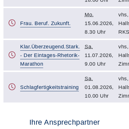
Mo.
vhs,
Frau. Beruf. Zukunft.
15.06.2026,
Halls
8.30 Uhr
RKS
Klar.Überzeugend.Stark.
Sa.
vhs,
- Der Eintages-Rhetorik-
11.07.2026,
Halls
Marathon
9.00 Uhr
Zim
Sa.
vhs,
Schlagfertigkeitstraining
01.08.2026,
Halls
10.00 Uhr
Zim
Ihre Ansprechpartner