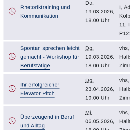
Do.
Rhetoriktraining und
I, Ad
19.03.2026,
Kommunikation
Kolp
18.00 Uhr
11, 
P12
Spontan sprechen leicht
Do.
vhs,
gemacht - Workshop für
19.03.2026,
Halls
Berufstätige
18.00 Uhr
Zim
Do.
vhs,
Ihr erfolgreicher
23.04.2026,
Hall
Elevator Pitch
19.00 Uhr
Zim
Mi.
vhs,
Überzeugend in Beruf
06.05.2026,
Hall
und Alltag
18.00 Uhr
Zim