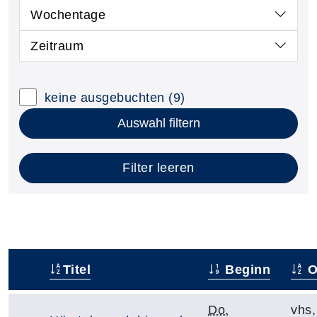
Wochentage
Zeitraum
keine ausgebuchten
(9)
Auswahl filtern
Filter leeren
Titel
Beginn
O
–
Do.
vhs,