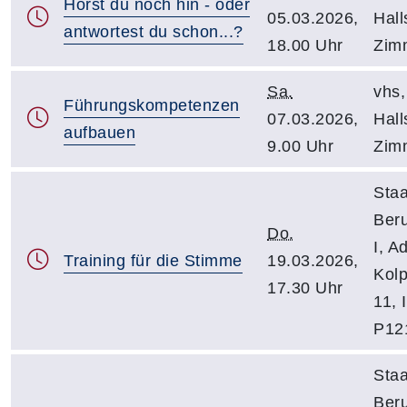
Hörst du noch hin - oder
05.03.2026,
Hall
antwortest du schon...?
18.00 Uhr
Zim
Sa.
vhs,
Führungskompetenzen
07.03.2026,
Halls
aufbauen
9.00 Uhr
Zim
Staa
Beru
Do.
I, Ad
Training für die Stimme
19.03.2026,
Kolp
17.30 Uhr
11, 
P12
Staa
Beru