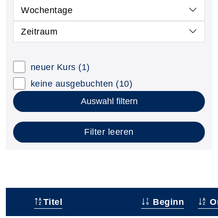
Wochentage
Zeitraum
neuer Kurs
(1)
keine ausgebuchten
(10)
Auswahl filtern
Filter leeren
Titel
Beginn
O
–