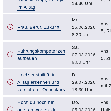
18.30 Uhr
im Alltag
Mo.
vhs, 
Frau. Beruf. Zukunft.
15.06.2026,
5, R
8.30 Uhr
Sa.
Führungskompetenzen
vhs, 
07.03.2026,
aufbauen
5, Z
9.00 Uhr
Hochsensibilität im
Di.
vhs, 
Alltag erkennen und
28.07.2026,
mit 
verstehen - Onlinekurs
18.30 Uhr
Hörst du noch hin -
Do.
vhs, 
oder antwortest du
05.03.2026,
Halls