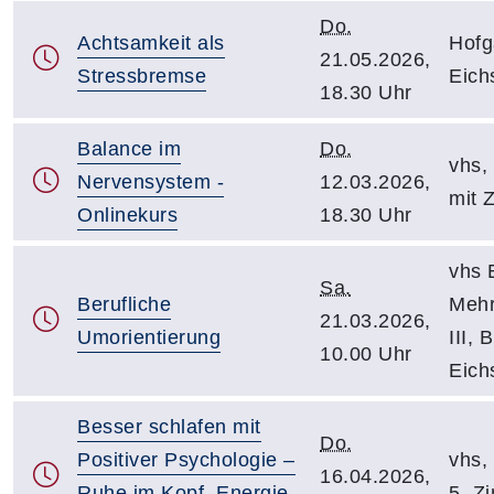
Do.
Achtsamkeit als
Hofg
21.05.2026,
Stressbremse
Eichs
18.30 Uhr
Balance im
Do.
vhs, 
Nervensystem -
12.03.2026,
mit 
Onlinekurs
18.30 Uhr
vhs E
Sa.
Berufliche
Meh
21.03.2026,
Umorientierung
III, 
10.00 Uhr
Eichs
Besser schlafen mit
Do.
Positiver Psychologie –
vhs, 
16.04.2026,
Ruhe im Kopf, Energie
5, Z