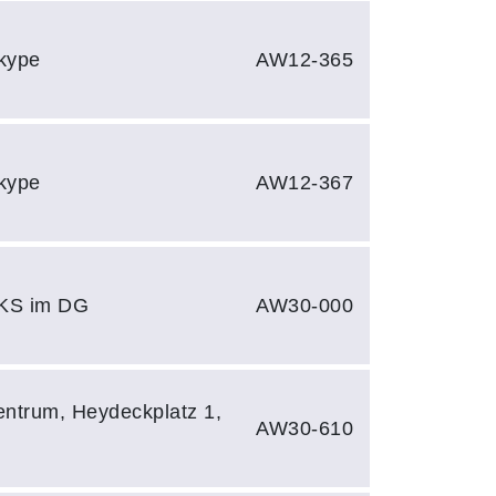
Skype
AW12-365
Skype
AW12-367
 RKS im DG
AW30-000
entrum, Heydeckplatz 1,
AW30-610