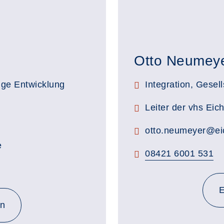
Otto Neumey
Stellenbezeichnung:
ige Entwicklung
Integration, Gesell
Zimmerbezeichnung:
Leiter der vhs Eich
E-Mail:
otto.neumeyer@eic
e
Telefon:
08421 6001 531
E
en