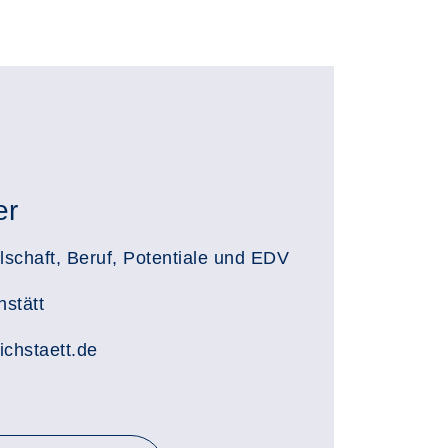
er
lschaft, Beruf, Potentiale und EDV
hstätt
chstaett.de