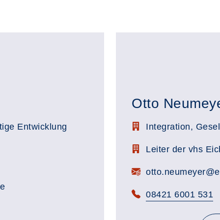
Otto Neumey
Stellenbezeichnung:
tige Entwicklung
Integration, Gesel
Zimmerbezeichnung:
Leiter der vhs Eic
E-Mail:
otto.neumeyer@ei
de
Telefon:
08421 6001 531