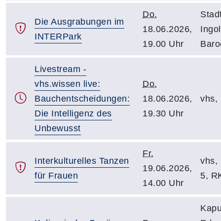
Do.
Sta
Die Ausgrabungen im
18.06.2026,
Ingol
INTERPark
19.00 Uhr
Baro
Livestream -
vhs.wissen live:
Do.
Bauchentscheidungen:
18.06.2026,
vhs, 
Die Intelligenz des
19.30 Uhr
Unbewusst
Fr.
Interkulturelles Tanzen
vhs, 
19.06.2026,
für Frauen
5, R
14.00 Uhr
Kapu