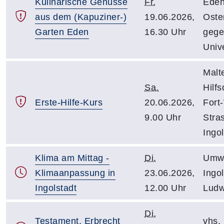
Kulinarische Genüsse
Fr.
Eden
aus dem (Kapuziner-)
19.06.2026,
Oste
Garten Eden
16.30 Uhr
gege
Unive
Malt
Sa.
Hilfs
Erste-Hilfe-Kurs
20.06.2026,
Fort
9.00 Uhr
Stra
Ingol
Klima am Mittag -
Di.
Umwe
Klimaanpassung in
23.06.2026,
Ingol
Ingolstadt
12.00 Uhr
Ludw
Di.
Testament, Erbrecht
vhs, 