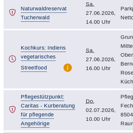
Sa.
Naturwaldreservat
Park
27.06.2026,
Tucherwald
Nett
14.00 Uhr
Grun
Mitt
Kochkurs: Indiens
Sa.
Ober
vegetarisches
27.06.2026,
Bern
Streetfood
16.00 Uhr
Rose
Küc
Pflegestützpunkt:
Pfle
Do.
Caritas - Kurberatung
Fech
02.07.2026,
für pflegende
8504
10.00 Uhr
Angehörige
Rau