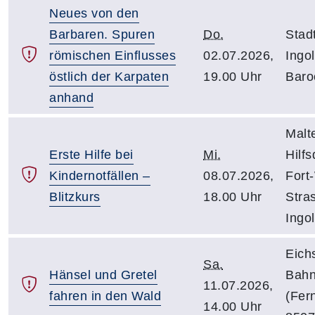
Neues von den
Barbaren. Spuren
Do.
Sta
römischen Einflusses
02.07.2026,
Ingol
östlich der Karpaten
19.00 Uhr
Baro
anhand
Malt
Erste Hilfe bei
Mi.
Hilfs
Kindernotfällen –
08.07.2026,
Fort
Blitzkurs
18.00 Uhr
Stra
Ingol
Eichs
Sa.
Hänsel und Gretel
Bahn
11.07.2026,
fahren in den Wald
(Fer
14.00 Uhr