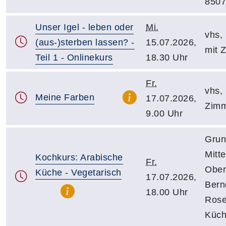
8507
Unser Igel - leben oder
Mi.
vhs, 
(aus-)sterben lassen? -
15.07.2026,
mit 
Teil 1 - Onlinekurs
18.30 Uhr
Fr.
vhs, 
Meine Farben
17.07.2026,
Zimm
9.00 Uhr
Grun
Mitt
Kochkurs: Arabische
Fr.
Ober
Küche - Vegetarisch
17.07.2026,
Bern
18.00 Uhr
Rose
Küc