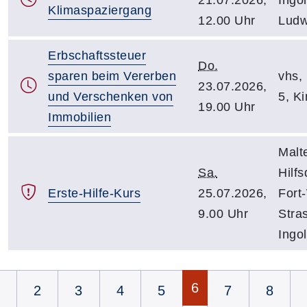
Klimaspaziergang
12.00 Uhr
Ludw
Erbschaftssteuer
Do.
sparen beim Vererben
vhs, 
23.07.2026,
und Verschenken von
5, K
19.00 Uhr
Immobilien
Malt
Sa.
Hilfs
Erste-Hilfe-Kurs
25.07.2026,
Fort
9.00 Uhr
Stra
Ingol
Seite 6 von 8
6
2
3
4
5
7
8