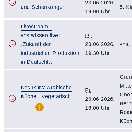
23.06.2026,
und Schenkungen
5, K
19.00 Uhr
Livestream -
vhs.wissen live:
Di.
„Zukunft der
23.06.2026,
vhs, 
industriellen Produktion
19.30 Uhr
in Deutschla
Grun
Mitt
Kochkurs: Arabische
Fr.
Ober
Küche - Vegetarisch
26.06.2026,
Bern
18.00 Uhr
Rose
Küc