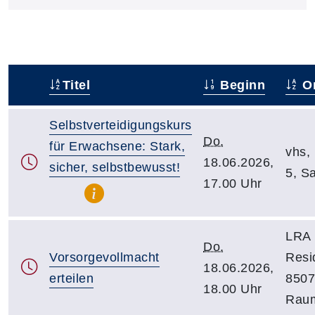
Titel
Beginn
Or
–
Selbstverteidigungskurs
Do.
für Erwachsene: Stark,
vhs, 
18.06.2026,
sicher, selbstbewusst!
5, S
17.00 Uhr
LRA 
Do.
Vorsorgevollmacht
Resi
18.06.2026,
erteilen
8507
18.00 Uhr
Rau