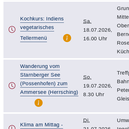
Grun
Mitt
Kochkurs: Indiens
Sa.
Ober
vegetarisches
18.07.2026,
Bern
Tellermenü
16.00 Uhr
Rose
Küc
Wanderung vom
Treff
Starnberger See
So.
Bahn
(Possenhofen) zum
19.07.2026,
Pete
Ammersee (Herrsching)
8.30 Uhr
Glei
Di.
Umwe
Klima am Mittag -
21.07.2026,
Ingol