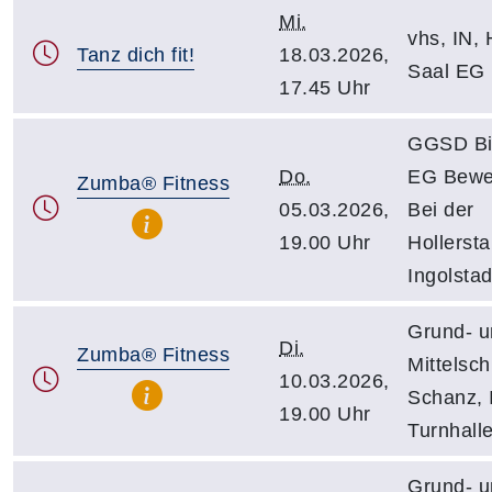
Mi.
vhs, IN, H
Tanz dich fit!
18.03.2026,
Saal EG
17.45 Uhr
GGSD Bil
Do.
EG Bewe
Zumba® Fitness
05.03.2026,
Bei der
19.00 Uhr
Hollerst
Ingolstad
Grund- u
Di.
Zumba® Fitness
Mittelsch
10.03.2026,
Schanz, 
19.00 Uhr
Turnhall
Grund- u