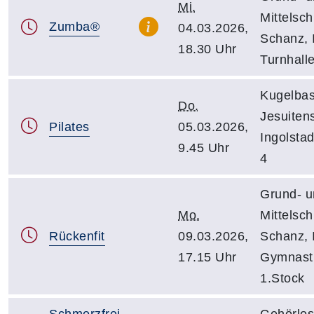
Mi.
Mittelsch
Zumba®
04.03.2026,
Schanz, 
18.30 Uhr
Turnhall
Kugelbas
Do.
Jesuiten
Pilates
05.03.2026,
Ingolsta
9.45 Uhr
4
Grund- u
Mo.
Mittelsch
Rückenfit
09.03.2026,
Schanz, 
17.15 Uhr
Gymnast
1.Stock
Schmerzfrei
Gehörlos