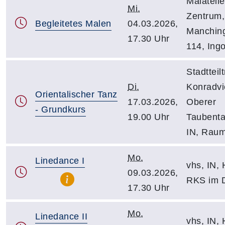
Malatelie
Mi.
Zentrum,
Begleitetes Malen
04.03.2026,
Manching
17.30 Uhr
114, Ingo
Stadtteilt
Di.
Konradvie
Orientalischer Tanz
17.03.2026,
Oberer
- Grundkurs
19.00 Uhr
Taubenta
IN, Raum
Mo.
Linedance I
vhs, IN, H
09.03.2026,
RKS im 
17.30 Uhr
Mo.
Linedance II
vhs, IN, H