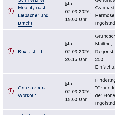
Mo.
Mobility nach
Gymnast
02.03.2026,
Liebscher und
Permoser
19.00 Uhr
Bracht
Ingolstad
Grundsc
Mo.
Mailing,
Box dich fit
02.03.2026,
Regensbu
20.15 Uhr
250,
Einfacht
Kinderta
Mo.
Ganzkörper-
"Grüne In
02.03.2026,
Workout
der Höhe
18.00 Uhr
Ingolstad