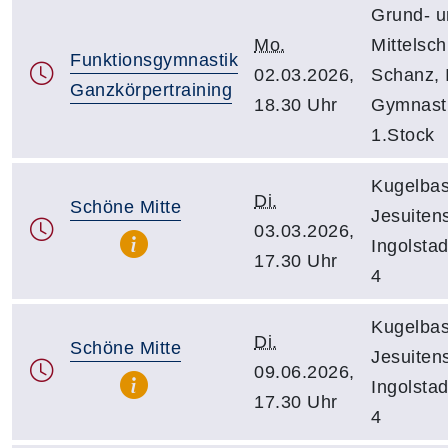
Grund- u
Mo.
Mittelsch
Funktionsgymnastik
02.03.2026,
Schanz, 
Ganzkörpertraining
18.30 Uhr
Gymnast
1.Stock
Kugelbas
Di.
Schöne Mitte
Jesuiten
03.03.2026,
Ingolsta
17.30 Uhr
4
Kugelbas
Di.
Schöne Mitte
Jesuiten
09.06.2026,
Ingolsta
17.30 Uhr
4