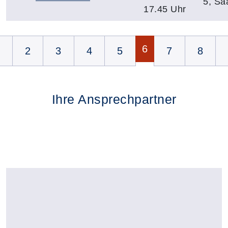
5, Sa
17.45 Uhr
Seite 6 von 8
6
2
3
4
5
7
8
Ihre Ansprechpartner