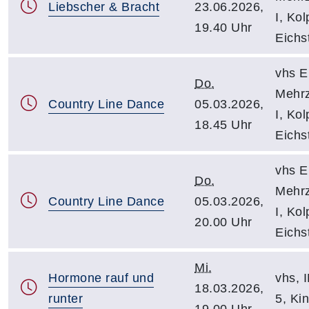
Liebscher & Bracht
23.06.2026,
I, Kol
19.40 Uhr
Eichst
vhs Ei
Do.
Mehr
Country Line Dance
05.03.2026,
I, Kol
18.45 Uhr
Eichst
vhs Ei
Do.
Mehr
Country Line Dance
05.03.2026,
I, Kol
20.00 Uhr
Eichst
Mi.
Hormone rauf und
vhs, I
18.03.2026,
runter
5, Ki
19.00 Uhr