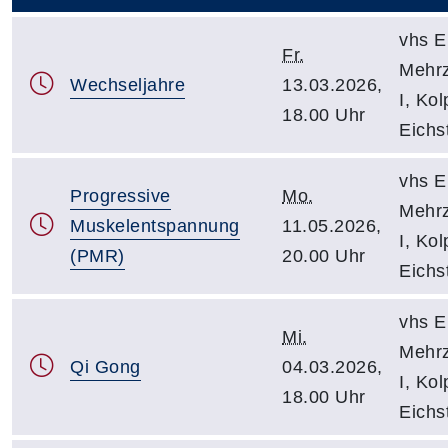
vhs Ei
Fr.
Mehr
Wechseljahre
13.03.2026,
I, Kol
18.00 Uhr
Eichst
vhs Ei
Progressive
Mo.
Mehr
Muskelentspannung
11.05.2026,
I, Kol
(PMR)
20.00 Uhr
Eichst
vhs Ei
Mi.
Mehr
Qi Gong
04.03.2026,
I, Kol
18.00 Uhr
Eichst