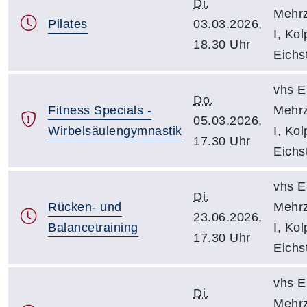
Di.
Mehr
Pilates
03.03.2026,
I, Kol
18.30 Uhr
Eichst
vhs Ei
Do.
Fitness Specials -
Mehr
05.03.2026,
Wirbelsäulengymnastik
I, Kol
17.30 Uhr
Eichst
vhs Ei
Di.
Rücken- und
Mehr
23.06.2026,
Balancetraining
I, Kol
17.30 Uhr
Eichst
vhs Ei
Di.
Mehr