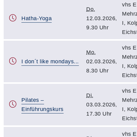
vhs Ei
Do.
Mehr
Hatha-Yoga
12.03.2026,
I, Kol
9.30 Uhr
Eichst
vhs Ei
Mo.
Mehr
I don´t like mondays...
02.03.2026,
I, Kol
8.30 Uhr
Eichst
vhs Ei
Di.
Pilates –
Mehr
03.03.2026,
Einführungskurs
I, Kol
17.30 Uhr
Eichst
vhs Ei