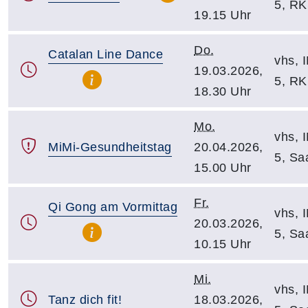
5, R
19.15 Uhr
Do.
Catalan Line Dance
vhs, I
19.03.2026,
5, R
18.30 Uhr
Mo.
vhs, I
MiMi-Gesundheitstag
20.04.2026,
5, Sa
15.00 Uhr
Fr.
Qi Gong am Vormittag
vhs, I
20.03.2026,
5, Sa
10.15 Uhr
Mi.
vhs, I
Tanz dich fit!
18.03.2026,