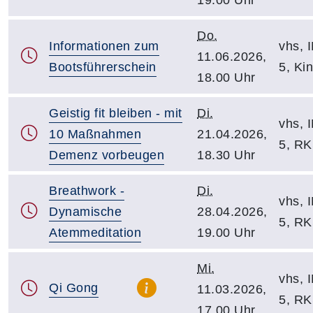
Do.
Informationen zum
vhs, I
11.06.2026,
Bootsführerschein
5, Ki
18.00 Uhr
Geistig fit bleiben - mit
Di.
vhs, I
10 Maßnahmen
21.04.2026,
5, R
Demenz vorbeugen
18.30 Uhr
Breathwork -
Di.
vhs, I
Dynamische
28.04.2026,
5, R
Atemmeditation
19.00 Uhr
Mi.
vhs, I
Qi Gong
11.03.2026,
5, R
17.00 Uhr