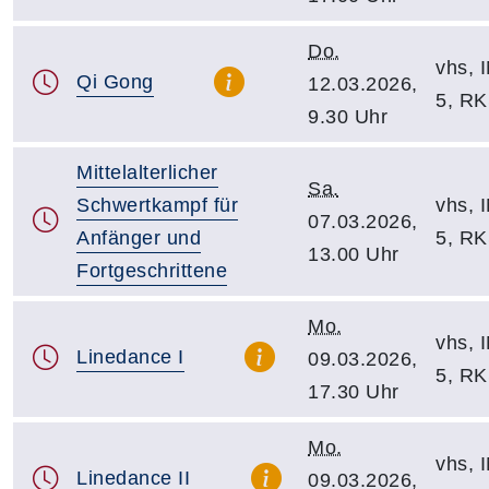
Do.
vhs, I
Qi Gong
12.03.2026,
5, R
9.30 Uhr
Mittelalterlicher
Sa.
Schwertkampf für
vhs, I
07.03.2026,
Anfänger und
5, R
13.00 Uhr
Fortgeschrittene
Mo.
vhs, I
Linedance I
09.03.2026,
5, R
17.30 Uhr
Mo.
vhs, I
Linedance II
09.03.2026,