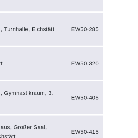
 Turnhalle, Eichstätt
EW50-285
t
EW50-320
g, Gymnastikraum, 3.
EW50-405
aus, Großer Saal,
EW50-415
hstätt