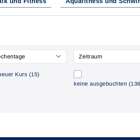
ik und Fitness
Aquafitness und Schw
chentage
Zeitraum
neuer Kurs
(15)
keine ausgebuchten
(136