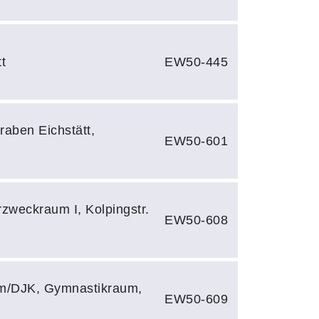
t
EW50-445
aben Eichstätt,
EW50-601
rzweckraum I, Kolpingstr.
EW50-608
um/DJK, Gymnastikraum,
EW50-609