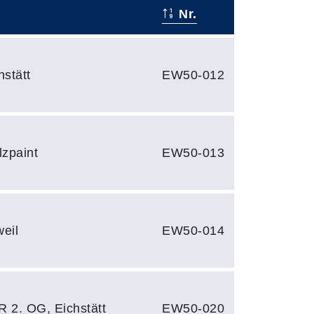
Nr.
stätt
EW50-012
lzpaint
EW50-013
eil
EW50-014
R 2. OG, Eichstätt
EW50-020