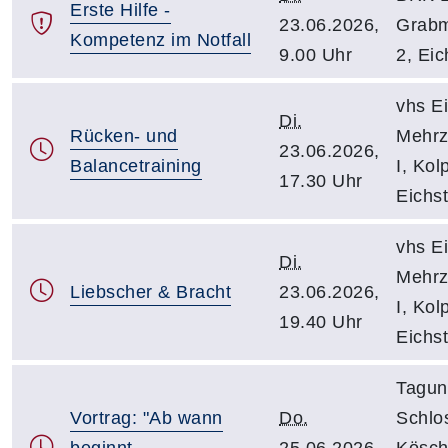
Erste Hilfe -
23.06.2026,
Grabm
Kompetenz im Notfall
9.00 Uhr
2, Eic
vhs Ei
Di.
Rücken- und
Mehr
23.06.2026,
Balancetraining
I, Kol
17.30 Uhr
Eichst
vhs Ei
Di.
Mehr
Liebscher & Bracht
23.06.2026,
I, Kol
19.40 Uhr
Eichst
Tagun
Vortrag: "Ab wann
Do.
Schlo
beginnt
25.06.2026,
Kösch