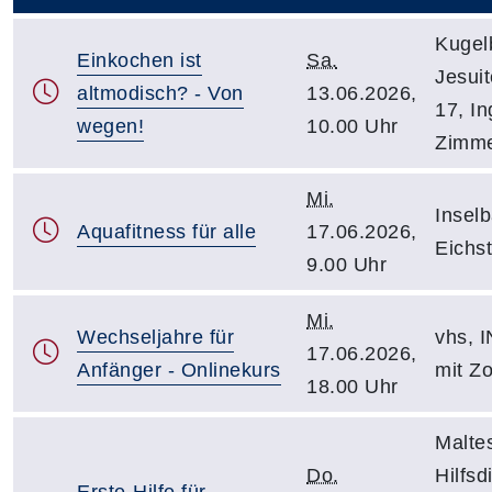
Kugel
Einkochen ist
Sa.
Jesui
altmodisch? - Von
13.06.2026,
17, In
wegen!
10.00 Uhr
Zimme
Mi.
Insel
Aquafitness für alle
17.06.2026,
Eichst
9.00 Uhr
Mi.
Wechseljahre für
vhs, I
17.06.2026,
Anfänger - Onlinekurs
mit Z
18.00 Uhr
Malte
Do.
Hilfsd
Erste-Hilfe für