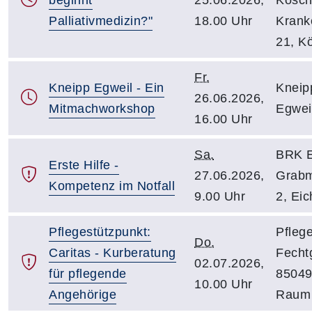
Palliativmedizin?"
18.00 Uhr
Krank
21, K
Fr.
Kneipp Egweil - Ein
Kneip
26.06.2026,
Mitmachworkshop
Egwei
16.00 Uhr
Sa.
BRK E
Erste Hilfe -
27.06.2026,
Grabm
Kompetenz im Notfall
9.00 Uhr
2, Eic
Pflegestützpunkt:
Pflege
Do.
Caritas - Kurberatung
Fecht
02.07.2026,
für pflegende
85049 
10.00 Uhr
Angehörige
Raum