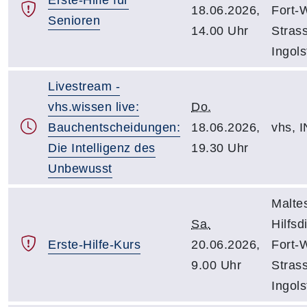
18.06.2026,
Fort-
Senioren
14.00 Uhr
Stras
Ingols
Livestream -
vhs.wissen live:
Do.
Bauchentscheidungen:
18.06.2026,
vhs, I
Die Intelligenz des
19.30 Uhr
Unbewusst
Malte
Sa.
Hilfsd
Erste-Hilfe-Kurs
20.06.2026,
Fort-
9.00 Uhr
Stras
Ingols