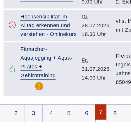
9.00 Uhr
2, Eic
Hochsensibilität im
Di.
vhs, I
Alltag erkennen und
28.07.2026,
mit Z
verstehen - Onlinekurs
18.30 Uhr
Fitmacher-
Freib
Aquajogging + Aqua-
Fr.
Ingols
Pilates +
31.07.2026,
Jahnst
Gehirntraining
14.00 Uhr
85049
Seite 7 von 8
7
2
3
4
5
6
8