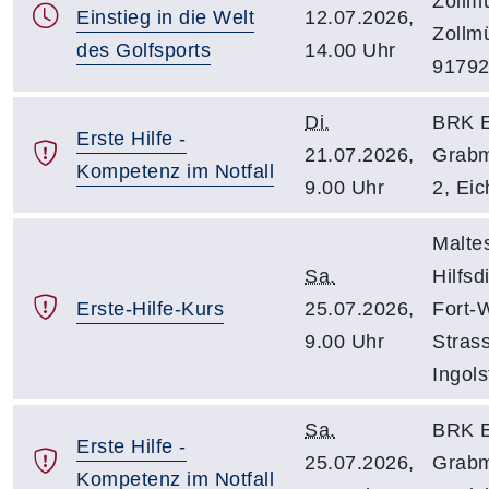
Zollm
Einstieg in die Welt
12.07.2026,
Zollmü
des Golfsports
14.00 Uhr
91792
Di.
BRK E
Erste Hilfe -
21.07.2026,
Grabm
Kompetenz im Notfall
9.00 Uhr
2, Eic
Malte
Sa.
Hilfsd
Erste-Hilfe-Kurs
25.07.2026,
Fort-
9.00 Uhr
Stras
Ingols
Sa.
BRK E
Erste Hilfe -
25.07.2026,
Grabm
Kompetenz im Notfall