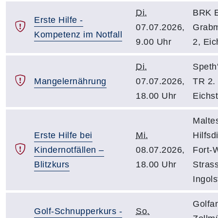
Di.
BRK E
Erste Hilfe -
07.07.2026,
Grabm
Kompetenz im Notfall
9.00 Uhr
2, Eic
Di.
Speth
Mangelernährung
07.07.2026,
TR 2.
18.00 Uhr
Eichst
Malte
Erste Hilfe bei
Mi.
Hilfsd
Kindernotfällen –
08.07.2026,
Fort-
Blitzkurs
18.00 Uhr
Stras
Ingols
Golfa
Golf-Schnupperkurs -
So.