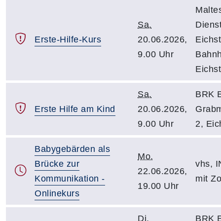
Malte
Sa.
Dienst
Erste-Hilfe-Kurs
20.06.2026,
Eichst
9.00 Uhr
Bahnh
Eichst
Sa.
BRK E
Erste Hilfe am Kind
20.06.2026,
Grabm
9.00 Uhr
2, Eic
Babygebärden als
Mo.
Brücke zur
vhs, I
22.06.2026,
Kommunikation -
mit Z
19.00 Uhr
Onlinekurs
Di.
BRK E