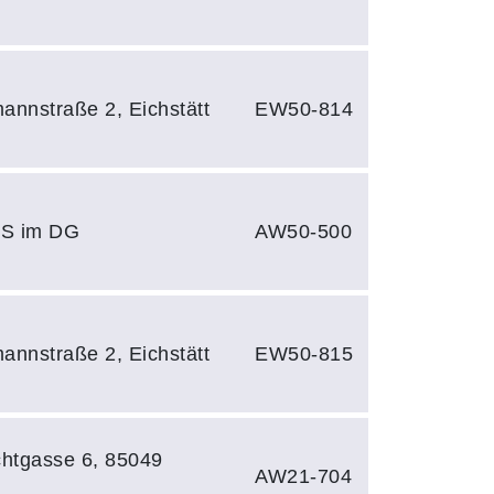
annstraße 2, Eichstätt
EW50-814
RKS im DG
AW50-500
annstraße 2, Eichstätt
EW50-815
chtgasse 6, 85049
AW21-704