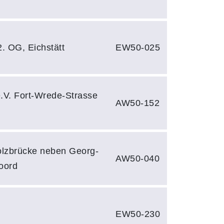
. OG, Eichstätt
EW50-025
e.V. Fort-Wrede-Strasse
AW50-152
olzbrücke neben Georg-
AW50-040
oord
EW50-230