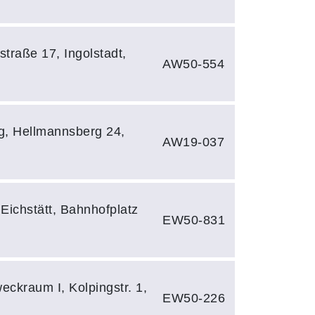
straße 17, Ingolstadt,
AW50-554
g, Hellmannsberg 24,
AW19-037
 Eichstätt, Bahnhofplatz
EW50-831
eckraum I, Kolpingstr. 1,
EW50-226