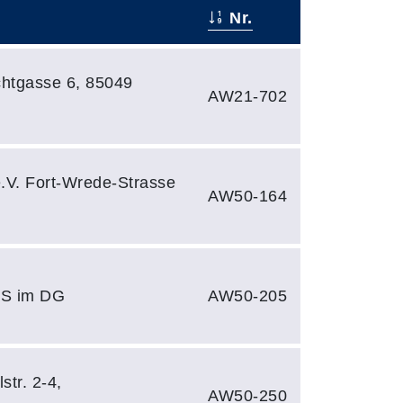
Nr.
chtgasse 6, 85049
AW21-702
e.V. Fort-Wrede-Strasse
AW50-164
RKS im DG
AW50-205
str. 2-4,
AW50-250