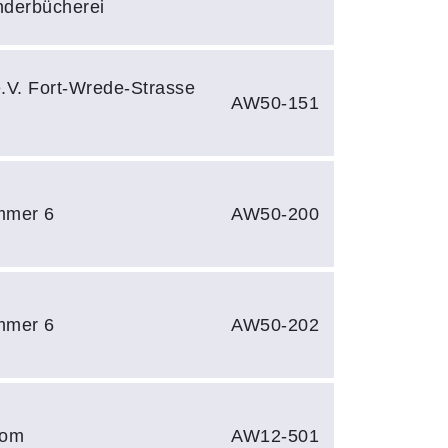
derbücherei
e.V. Fort-Wrede-Strasse
AW50-151
immer 6
AW50-200
immer 6
AW50-202
oom
AW12-501