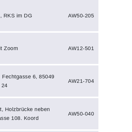
 5, RKS im DG
AW50-205
mit Zoom
AW12-501
, Fechtgasse 6, 85049
AW21-704
 24
t, Holzbrücke neben
AW50-040
asse 108. Koord