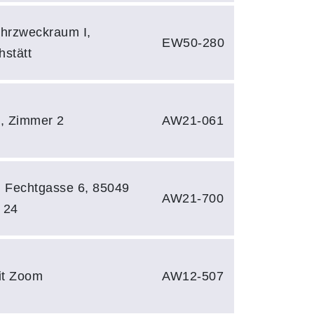
ehrzweckraum I,
EW50-280
hstätt
 5, Zimmer 2
AW21-061
, Fechtgasse 6, 85049
AW21-700
 24
mit Zoom
AW12-507