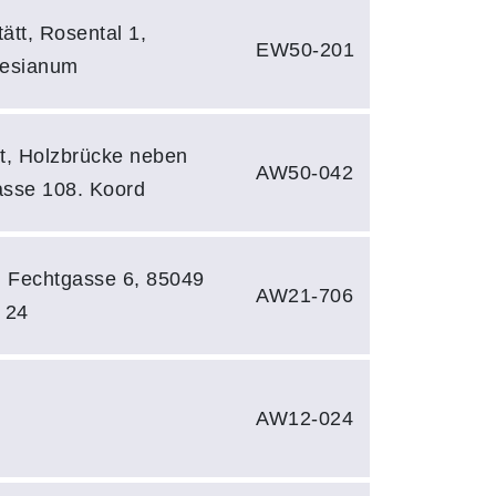
tätt, Rosental 1,
EW50-201
lesianum
t, Holzbrücke neben
AW50-042
asse 108. Koord
, Fechtgasse 6, 85049
AW21-706
 24
AW12-024