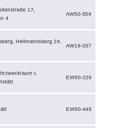
uitenstraße 17,
AW50-554
er 4
sberg, Hellmannsberg 24,
AW19-037
ehrzweckraum I,
EW50-226
hstätt
ätt
EW50-445