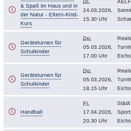
Di.
AELF 
& Spaß im Haus und in
24.03.2026,
Semin
der Natur - Eltern-Kind-
15.30 Uhr
Scha
Kurs
Do.
Reals
Geräteturnen für
05.03.2026,
Turnh
Schulkinder
17.00 Uhr
Eichs
Do.
Reals
Geräteturnen für
05.03.2026,
Turnh
Schulkinder
18.15 Uhr
Eichs
Fr.
Städt
Handball
17.04.2026,
Spor
20.30 Uhr
Eichs