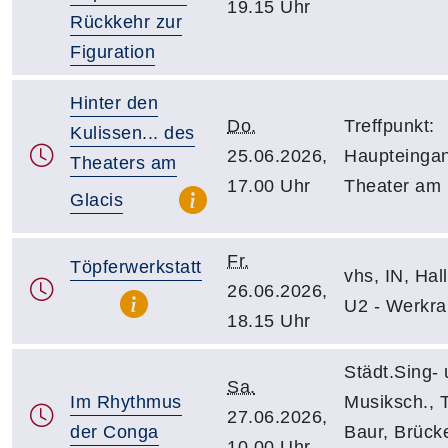
19.15 Uhr
Rückkehr zur
Figuration
Hinter den
Do.
Treffpunkt:
Kulissen... des
25.06.2026,
Haupteinga
Theaters am
17.00 Uhr
Theater am 
Glacis
Fr.
Töpferwerkstatt
vhs, IN, Hall
26.06.2026,
U2 - Werkr
18.15 Uhr
Städt.Sing- 
Sa.
Im Rhythmus
Musiksch., 
27.06.2026,
der Conga
Baur, Brück
10.00 Uhr