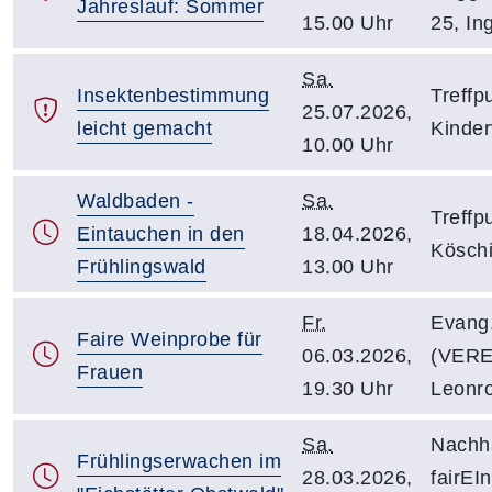
Jahreslauf: Sommer
15.00 Uhr
25, In
Sa.
Insektenbestimmung
Treffp
25.07.2026,
leicht gemacht
Kinder
10.00 Uhr
Waldbaden -
Sa.
Treffp
Eintauchen in den
18.04.2026,
Kösch
Frühlingswald
13.00 Uhr
Fr.
Evang
Faire Weinprobe für
06.03.2026,
(VEREI
Frauen
19.30 Uhr
Leonro
Sa.
Nachha
Frühlingserwachen im
28.03.2026,
fairEIn