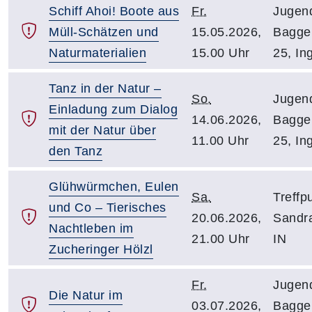
Schiff Ahoi! Boote aus
Fr.
Jugen
Müll-Schätzen und
15.05.2026,
Bagge
Naturmaterialien
15.00 Uhr
25, In
Tanz in der Natur –
So.
Jugen
Einladung zum Dialog
14.06.2026,
Bagge
mit der Natur über
11.00 Uhr
25, In
den Tanz
Glühwürmchen, Eulen
Sa.
Treffp
und Co – Tierisches
20.06.2026,
Sandra
Nachtleben im
21.00 Uhr
IN
Zucheringer Hölzl
Fr.
Jugen
Die Natur im
03.07.2026,
Bagge