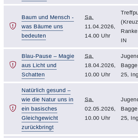
Treffp
Baum und Mensch -
Sa.
(Kreu
was Bäume uns
11.04.2026,
Rankes
bedeuten
14.00 Uhr
IN
Blau-Pause – Magie
Sa.
Jugen
aus Licht und
18.04.2026,
Bagge
Schatten
10.00 Uhr
25, In
Natürlich gesund –
wie die Natur uns in
Sa.
Jugen
ein basisches
02.05.2026,
Bagge
Gleichgewicht
10.00 Uhr
25, In
zurückbringt