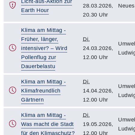
Licht-aus-Aktion zur
28.03.2026,
Neues 
Earth Hour
20.30 Uhr
Klima am Mittag -
Früher, länger,
Di.
Umwelt
intensiver? – Wird
24.03.2026,
Ludwig
Pollenflug zur
12.00 Uhr
Dauerbelastu
Klima am Mittag -
Di.
Umwelt
Klimafreundlich
14.04.2026,
Ludwig
Gärtnern
12.00 Uhr
Klima am Mittag -
Di.
Umwelt
Was macht die Stadt
19.05.2026,
Ludwig
für den Klimaschutz?
12.00 Uhr