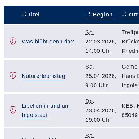
Titel
Beginn
Ort
–
So.
Treffp
Was blüht denn da?
22.03.2026,
Brücke
14.00 Uhr
Friedh
Sa.
Gemein
Naturerlebnistag
25.04.2026,
Hans 
9.00 Uhr
Ingols
Do.
Libellen in und um
KEB, 
23.04.2026,
Ingolstadt
85049 
19.00 Uhr
Sa.