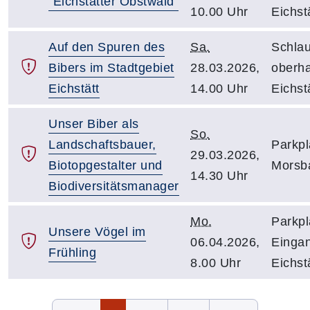
"Eichstätter Obstwald"
10.00 Uhr
Eichst
Auf den Spuren des
Sa.
Schlau
Bibers im Stadtgebiet
28.03.2026,
oberha
Eichstätt
14.00 Uhr
Eichst
Unser Biber als
So.
Landschaftsbauer,
Parkpl
29.03.2026,
Biotopgestalter und
Morsba
14.30 Uhr
Biodiversitätsmanager
Mo.
Parkpl
Unsere Vögel im
06.04.2026,
Eingan
Frühling
8.00 Uhr
Eichst
Seite 1 von 3