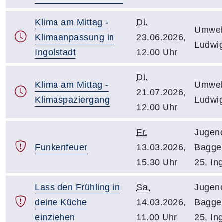
Klima am Mittag -
Di.
Umwelt
Klimaanpassung in
23.06.2026,
Ludwig
Ingolstadt
12.00 Uhr
Di.
Klima am Mittag -
Umwelt
21.07.2026,
Klimaspaziergang
Ludwig
12.00 Uhr
Fr.
Jugen
Funkenfeuer
13.03.2026,
Bagge
15.30 Uhr
25, In
Lass den Frühling in
Sa.
Jugen
deine Küche
14.03.2026,
Bagge
einziehen
11.00 Uhr
25, In