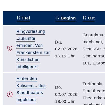
Titel
Beginn
Ort
–
Ringvorlesung
Georgianu
„Zukünfte
Do.
Ingolstadt,
erfinden: Von
02.07.2026,
Schul-Str. 
Frankenstein zur
16.15 Uhr
Seminarra
Künstlichen
101, 1.Sto
Intelligenz“
Hinter den
Treffpunkt:
Kulissen... des
Do.
Stadttheate
Stadttheaters
02.07.2026,
Theaterkas
Ingolstadt
18.00 Uhr
Ingolstadt