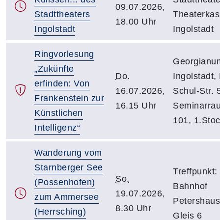
09.07.2026,
Stadttheaters
Theaterkas
18.00 Uhr
Ingolstadt
Ingolstadt
Ringvorlesung
Georgianu
„Zukünfte
Do.
Ingolstadt,
erfinden: Von
16.07.2026,
Schul-Str. 
Frankenstein zur
16.15 Uhr
Seminarra
Künstlichen
101, 1.Sto
Intelligenz“
Wanderung vom
Starnberger See
Treffpunkt:
So.
(Possenhofen)
Bahnhof
19.07.2026,
zum Ammersee
Petershaus
8.30 Uhr
(Herrsching)
Gleis 6