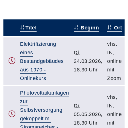
Titel
Beginn
Ort
–
Elektrifizierung
vhs,
eines
Di.
IN,
Bestandgebäudes
24.03.2026,
online
aus 1970 -
18.30 Uhr
mit
Onlinekurs
Zoom
Photovoltaikanlagen
vhs,
zur
Di.
IN,
Selbstversorgung
05.05.2026,
online
gekoppelt m.
18.30 Uhr
mit
Stromspeicher -