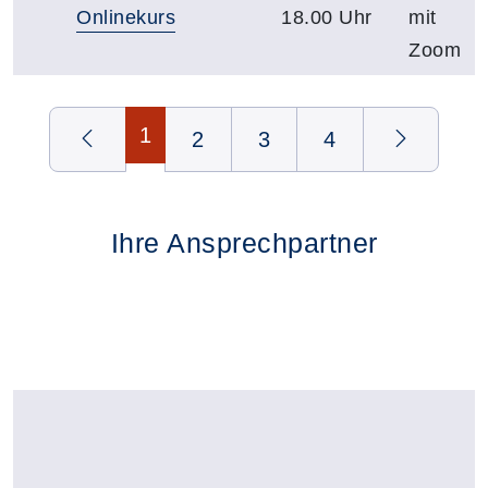
Onlinekurs
18.00 Uhr
mit
Zoom
Seite 1 von 4
1
2
3
4
Ihre Ansprechpartner