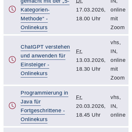
gemacht mit der „5-
Di.
IN,
Kategorien-
17.03.2026,
online
Methode“ -
18.00 Uhr
mit
Onlinekurs
Zoom
vhs,
ChatGPT verstehen
Fr.
IN,
und anwenden für
13.03.2026,
online
Einsteiger -
18.30 Uhr
mit
Onlinekurs
Zoom
Programmierung in
Fr.
vhs,
Java für
20.03.2026,
IN,
Fortgeschrittene -
18.45 Uhr
online
Onlinekurs