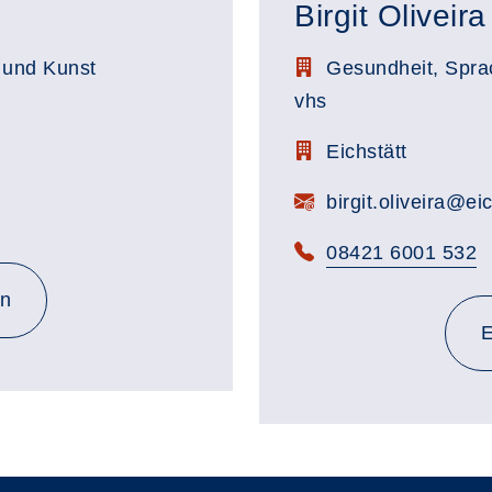
Birgit Oliveira
Stellenbezeichnung:
 und Kunst
Gesundheit, Sprach
vhs
Zimmerbezeichnung:
Eichstätt
E-Mail:
birgit.oliveira@ei
Telefon:
08421 6001 532
en
E