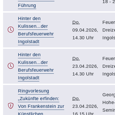
18 - 2
Führung
Hinter den
Do.
Feuer
Kulissen...der
09.04.2026,
Dreiz
Berufsfeuerwehr
14.30 Uhr
Ingol
Ingolstadt
Hinter den
Do.
Feuer
Kulissen...der
23.04.2026,
Dreiz
Berufsfeuerwehr
14.30 Uhr
Ingol
Ingolstadt
Ringvorlesung
Georg
„Zukünfte erfinden:
Do.
Hohe-
Von Frankenstein zur
23.04.2026,
Semin
Künstlichen
16.15 Uhr