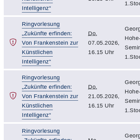
1.Sto
Intelligenz“
Ringvorlesung
Georg
„Zukünfte erfinden:
Do.
Hohe-
Von Frankenstein zur
07.05.2026,
Semin
Künstlichen
16.15 Uhr
1.Sto
Intelligenz“
Ringvorlesung
Georg
„Zukünfte erfinden:
Do.
Hohe-
Von Frankenstein zur
21.05.2026,
Semin
Künstlichen
16.15 Uhr
1.Sto
Intelligenz“
Ringvorlesung
Georg