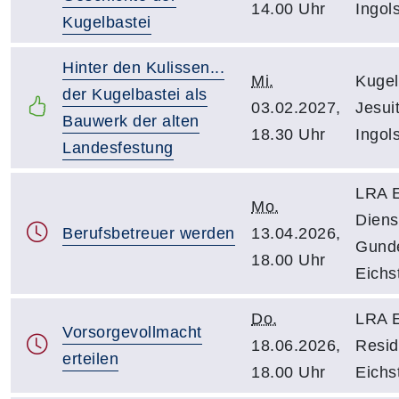
14.00 Uhr
Ingol
Kugelbastei
Hinter den Kulissen...
Mi.
Kugel
der Kugelbastei als
03.02.2027,
Jesui
Bauwerk der alten
18.30 Uhr
Ingol
Landesfestung
LRA E
Mo.
Diens
Berufsbetreuer werden
13.04.2026,
Gunde
18.00 Uhr
Eichst
Do.
LRA E
Vorsorgevollmacht
18.06.2026,
Resid
erteilen
18.00 Uhr
Eichs