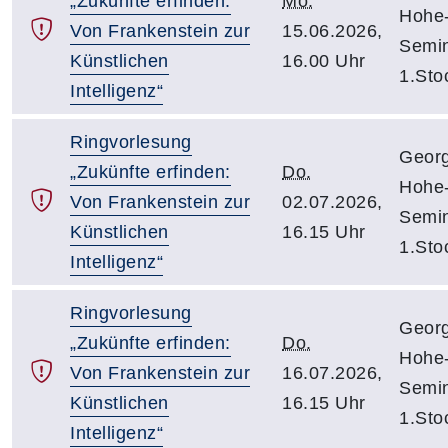
„Zukünfte erfinden:
Mo.
Hohe-
Von Frankenstein zur
15.06.2026,
Semin
Künstlichen
16.00 Uhr
1.Sto
Intelligenz“
Ringvorlesung
Georg
„Zukünfte erfinden:
Do.
Hohe-
Von Frankenstein zur
02.07.2026,
Semin
Künstlichen
16.15 Uhr
1.Sto
Intelligenz“
Ringvorlesung
Georg
„Zukünfte erfinden:
Do.
Hohe-
Von Frankenstein zur
16.07.2026,
Semin
Künstlichen
16.15 Uhr
1.Sto
Intelligenz“