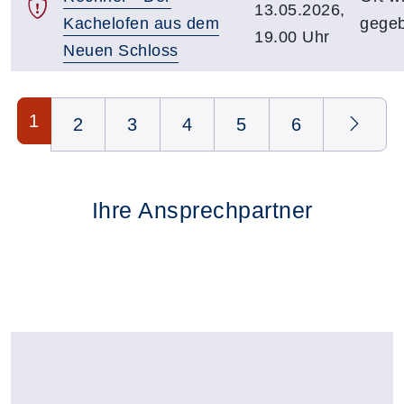
13.05.2026,
Kachelofen aus dem
gege
19.00 Uhr
Neuen Schloss
Seite 1 von 6
1
2
3
4
5
6
Ihre Ansprechpartner