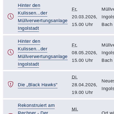
Hinter den
Fr.
Müllv
Kulissen...der
20.03.2026,
Ingol
Müllverwertungsanlage
15.00 Uhr
Bach 
Ingolstadt
Hinter den
Fr.
Müllv
Kulissen...der
08.05.2026,
Ingol
Müllverwertungsanlage
15.00 Uhr
Bach 
Ingolstadt
Di.
Neues
Die „Black Hawks"
28.04.2026,
Ingol
19.00 Uhr
Rekonstruiert am
Mi.
Rechner - Der
Ort w