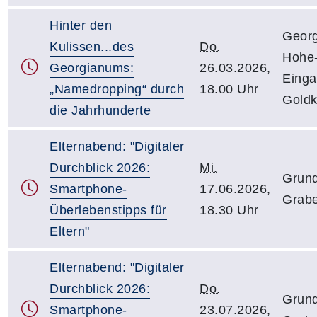
Hinter den
Georg
Kulissen...des
Do.
Hohe-
Georgianums:
26.03.2026,
Einga
„Namedropping“ durch
18.00 Uhr
Goldk
die Jahrhunderte
Elternabend: "Digitaler
Durchblick 2026:
Mi.
Grun
Smartphone-
17.06.2026,
Grabe
Überlebenstipps für
18.30 Uhr
Eltern"
Elternabend: "Digitaler
Durchblick 2026:
Do.
Grun
Smartphone-
23.07.2026,