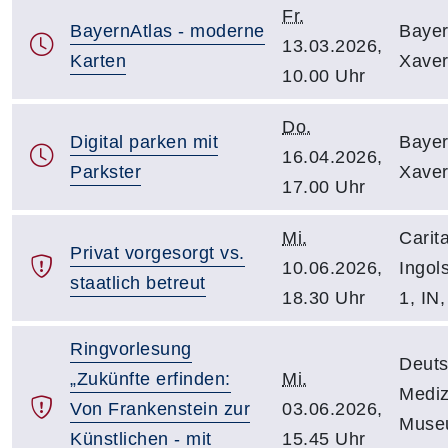
Fr.
BayernAtlas - moderne
Bayer
13.03.2026,
Karten
Xaver
10.00 Uhr
Do.
Digital parken mit
Bayer
16.04.2026,
Parkster
Xaver
17.00 Uhr
Mi.
Carita
Privat vorgesorgt vs.
10.06.2026,
Ingols
staatlich betreut
18.30 Uhr
1, IN
Ringvorlesung
Deut
„Zukünfte erfinden:
Mi.
Mediz
Von Frankenstein zur
03.06.2026,
Museu
Künstlichen - mit
15.45 Uhr