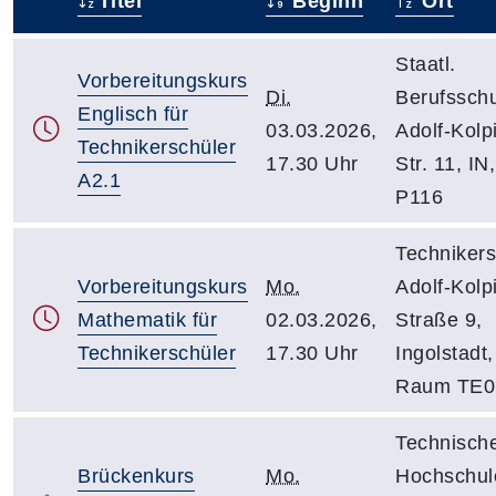
Titel
Beginn
Ort
–
Staatl.
Vorbereitungskurs
Di.
Berufsschu
Englisch für
03.03.2026,
Adolf-Kolp
Technikerschüler
17.30 Uhr
Str. 11, IN,
A2.1
P116
Technikers
Vorbereitungskurs
Mo.
Adolf-Kolp
Mathematik für
02.03.2026,
Straße 9,
Technikerschüler
17.30 Uhr
Ingolstadt,
Raum TE0
Technisch
Brückenkurs
Mo.
Hochschul