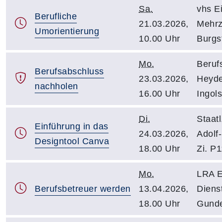
Sa.
vhs Ei
Berufliche
21.03.2026,
Mehrz
Umorientierung
10.00 Uhr
Burgst
Mo.
Beruf
Berufsabschluss
23.03.2026,
Heyde
nachholen
16.00 Uhr
Ingols
Di.
Staatl
Einführung in das
24.03.2026,
Adolf-
Designtool Canva
18.00 Uhr
Zi. P
Mo.
LRA E
Berufsbetreuer werden
13.04.2026,
Diens
18.00 Uhr
Gundek