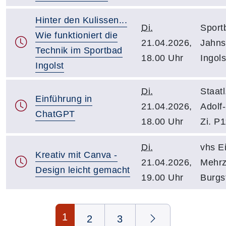
Hinter den Kulissen...
Di.
Sport
Wie funktioniert die
21.04.2026,
Jahns
Technik im Sportbad
18.00 Uhr
Ingols
Ingolst
Di.
Staatl
Einführung in
21.04.2026,
Adolf-
ChatGPT
18.00 Uhr
Zi. P
Di.
vhs Ei
Kreativ mit Canva -
21.04.2026,
Mehrz
Design leicht gemacht
19.00 Uhr
Burgst
Seite 1 von 3
1
2
3