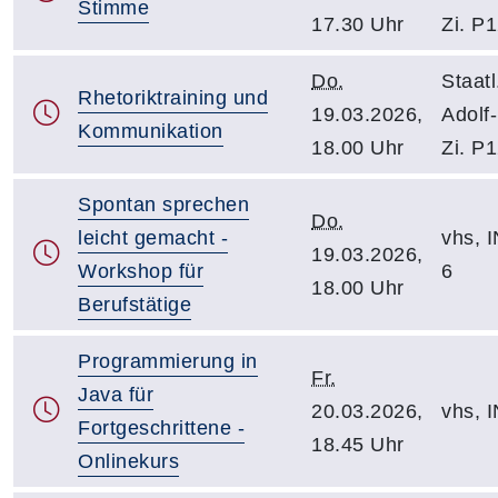
Stimme
17.30 Uhr
Zi. P
Do.
Staatl
Rhetoriktraining und
19.03.2026,
Adolf-
Kommunikation
18.00 Uhr
Zi. P
Spontan sprechen
Do.
leicht gemacht -
vhs, I
19.03.2026,
Workshop für
6
18.00 Uhr
Berufstätige
Programmierung in
Fr.
Java für
20.03.2026,
vhs, I
Fortgeschrittene -
18.45 Uhr
Onlinekurs