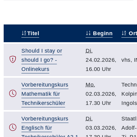
Titel
Beginn
Or
–
Should I stay or
Di.
should I go? -
24.02.2026,
vhs, I
Onlinekurs
16.00 Uhr
Vorbereitungskurs
Mo.
Techn
Mathematik für
02.03.2026,
Kolpi
Technikerschüler
17.30 Uhr
Ingol
Vorbereitungskurs
Di.
Staatl
Englisch für
03.03.2026,
Adolf-
Technikerschüler A2.1
17.30 Uhr
Zi. P