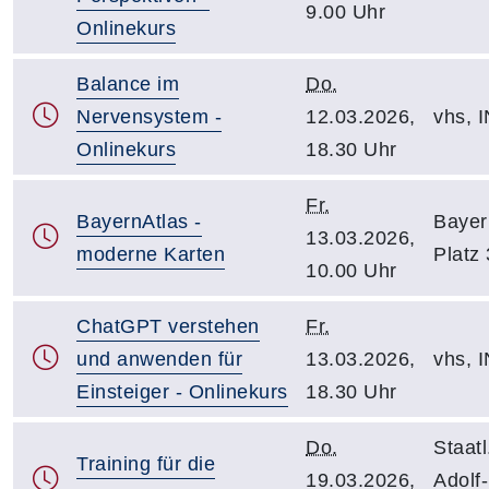
9.00 Uhr
Onlinekurs
Balance im
Do.
Nervensystem -
12.03.2026,
vhs, 
Onlinekurs
18.30 Uhr
Fr.
BayernAtlas -
Bayer
13.03.2026,
moderne Karten
Platz 
10.00 Uhr
ChatGPT verstehen
Fr.
und anwenden für
13.03.2026,
vhs, 
Einsteiger - Onlinekurs
18.30 Uhr
Do.
Staatl
Training für die
19.03.2026,
Adolf-