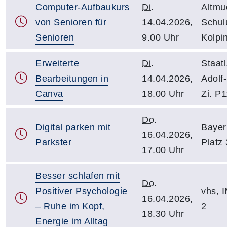
Computer-Aufbaukurs
Di.
Altmu
von Senioren für
14.04.2026,
Schul
Senioren
9.00 Uhr
Kolpin
Erweiterte
Di.
Staatl
Bearbeitungen in
14.04.2026,
Adolf-
Canva
18.00 Uhr
Zi. P
Do.
Digital parken mit
Bayer
16.04.2026,
Parkster
Platz 
17.00 Uhr
Besser schlafen mit
Do.
Positiver Psychologie
vhs, I
16.04.2026,
– Ruhe im Kopf,
2
18.30 Uhr
Energie im Alltag