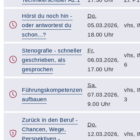
Hörst du noch hin -
Do.
oder antwortest du
05.03.2026,
vhs, I
schon...?
18.00 Uhr
Stenografie - schneller
Fr.
vhs, I
geschrieben, als
06.03.2026,
6
gesprochen
17.00 Uhr
Sa.
Führungskompetenzen
vhs, I
07.03.2026,
aufbauen
3
9.00 Uhr
Zurück in den Beruf -
Do.
Chancen, Wege,
12.03.2026,
vhs, I
Perspektiven -