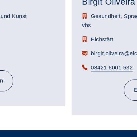
Birgit Oliveira
Stellenbezeichnung:
 und Kunst
Gesundheit, Sprach
vhs
Zimmerbezeichnung:
Eichstätt
E-Mail:
birgit.oliveira@ei
Telefon:
08421 6001 532
en
E