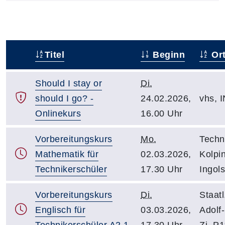
Titel
Beginn
Or
–
Should I stay or
Di.
should I go? -
24.02.2026,
vhs, I
Onlinekurs
16.00 Uhr
Vorbereitungskurs
Mo.
Techn
Mathematik für
02.03.2026,
Kolpi
Technikerschüler
17.30 Uhr
Ingol
Vorbereitungskurs
Di.
Staatl
Englisch für
03.03.2026,
Adolf-
Technikerschüler A2.1
17.30 Uhr
Zi. P