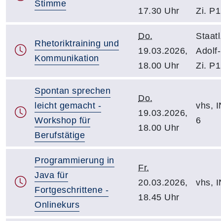
Stimme
17.30 Uhr
Zi. P
Do.
Staatl
Rhetoriktraining und
19.03.2026,
Adolf-
Kommunikation
18.00 Uhr
Zi. P
Spontan sprechen
Do.
leicht gemacht -
vhs, I
19.03.2026,
Workshop für
6
18.00 Uhr
Berufstätige
Programmierung in
Fr.
Java für
20.03.2026,
vhs, I
Fortgeschrittene -
18.45 Uhr
Onlinekurs