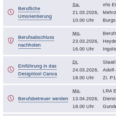
Sa.
vhs Ei
Berufliche
21.03.2026,
Mehrz
Umorientierung
10.00 Uhr
Burgst
Mo.
Beruf
Berufsabschluss
23.03.2026,
Heyde
nachholen
16.00 Uhr
Ingols
Di.
Staatl
Einführung in das
24.03.2026,
Adolf-
Designtool Canva
18.00 Uhr
Zi. P
Mo.
LRA E
Berufsbetreuer werden
13.04.2026,
Diens
18.00 Uhr
Gundek