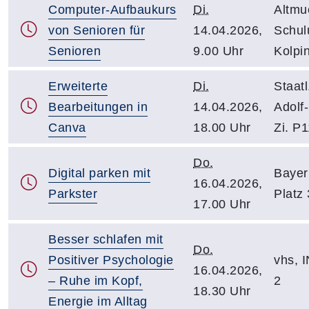
Computer-Aufbaukurs
Di.
Altmu
von Senioren für
14.04.2026,
Schul
Senioren
9.00 Uhr
Kolpin
Erweiterte
Di.
Staatl
Bearbeitungen in
14.04.2026,
Adolf-
Canva
18.00 Uhr
Zi. P
Do.
Digital parken mit
Bayer
16.04.2026,
Parkster
Platz 
17.00 Uhr
Besser schlafen mit
Do.
Positiver Psychologie
vhs, I
16.04.2026,
– Ruhe im Kopf,
2
18.30 Uhr
Energie im Alltag