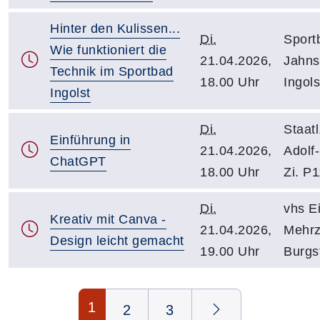
Hinter den Kulissen...
Di.
Sport
Wie funktioniert die
21.04.2026,
Jahns
Technik im Sportbad
18.00 Uhr
Ingols
Ingolst
Di.
Staatl
Einführung in
21.04.2026,
Adolf-
ChatGPT
18.00 Uhr
Zi. P
Di.
vhs Ei
Kreativ mit Canva -
21.04.2026,
Mehrz
Design leicht gemacht
19.00 Uhr
Burgst
Seite 1 von 3
1
2
3