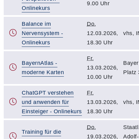
9.00 Uhr
Onlinekurs
Balance im
Do.
Nervensystem -
12.03.2026,
vhs, 
Onlinekurs
18.30 Uhr
Fr.
BayernAtlas -
Bayer
13.03.2026,
moderne Karten
Platz 
10.00 Uhr
ChatGPT verstehen
Fr.
und anwenden für
13.03.2026,
vhs, 
Einsteiger - Onlinekurs
18.30 Uhr
Do.
Staatl
Training für die
19.03.2026,
Adolf-