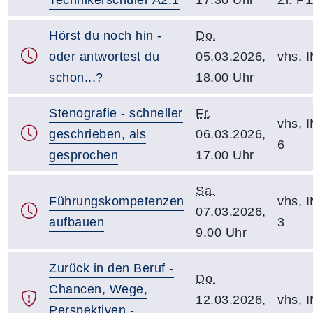
Hörst du noch hin -
Do.
oder antwortest du
05.03.2026,
vhs, I
schon...?
18.00 Uhr
Stenografie - schneller
Fr.
vhs, I
geschrieben, als
06.03.2026,
6
gesprochen
17.00 Uhr
Sa.
Führungskompetenzen
vhs, I
07.03.2026,
aufbauen
3
9.00 Uhr
Zurück in den Beruf -
Do.
Chancen, Wege,
12.03.2026,
vhs, I
Perspektiven -