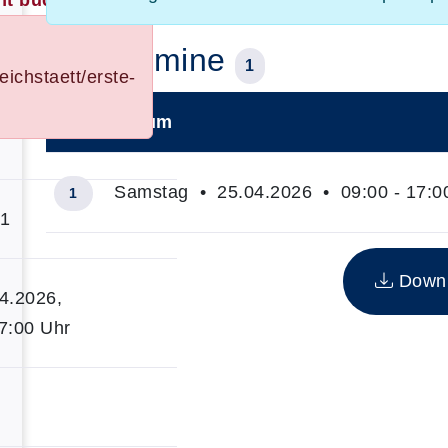
ht buchbar!
Kurstermine
1
eichstaett/erste-
Datum
–
Samstag • 25.04.2026 • 09:00 - 17:0
1
1
Insgesamt gibt es 1 Termine zum diesen Kurs
Downlo
04.2026,
17:00 Uhr