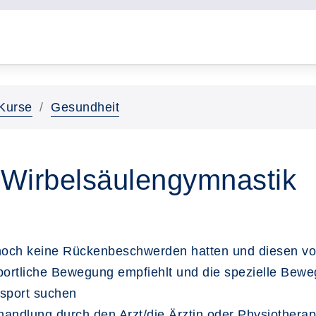
Kurse
Gesundheit
- Wirbelsäulengymnastik
 noch keine Rückenbeschwerden hatten und diesen 
 sportliche Bewegung empfiehlt und die spezielle Be
ssport suchen
handlung durch den Arzt/die Ärztin oder Physiothera