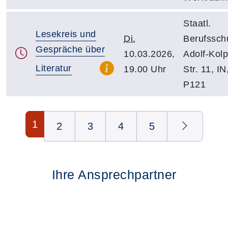
Staatl.
Lesekreis und
Di.
Berufsschu
Gespräche über
10.03.2026,
Adolf-Kolp
Literatur
19.00 Uhr
Str. 11, IN,
P121
Seite 1 von 5
1
2
3
4
5
Ihre Ansprechpartner