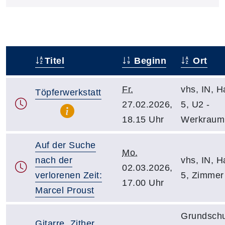
Titel
Beginn
Ort
–
Fr.
vhs, IN, Ha
Töpferwerkstatt
27.02.2026,
5, U2 -
18.15 Uhr
Werkraum
Auf der Suche
Mo.
nach der
vhs, IN, Ha
02.03.2026,
verlorenen Zeit:
5, Zimmer
17.00 Uhr
Marcel Proust
Grundschu
Gitarre, Zither,