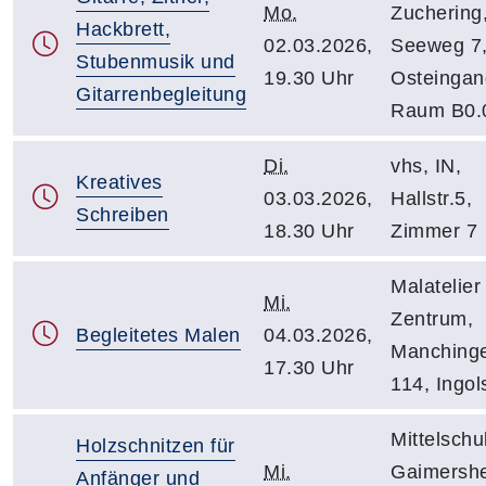
Mo.
Zuchering
Hackbrett,
02.03.2026,
Seeweg 7
Stubenmusik und
19.30 Uhr
Osteingan
Gitarrenbegleitung
Raum B0.
Di.
vhs, IN,
Kreatives
03.03.2026,
Hallstr.5,
Schreiben
18.30 Uhr
Zimmer 7
Malatelier
Mi.
Zentrum,
Begleitetes Malen
04.03.2026,
Manchinge
17.30 Uhr
114, Ingol
Mittelschu
Holzschnitzen für
Mi.
Gaimersh
Anfänger und