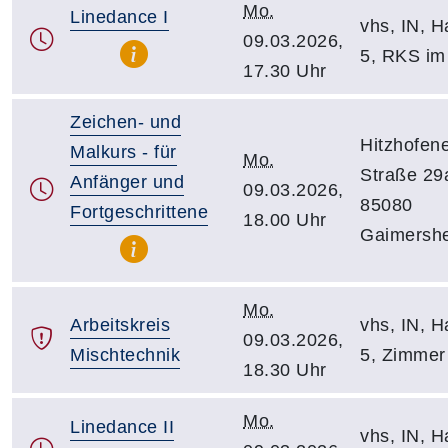
Mo.
Linedance I
vhs, IN, Ha
09.03.2026,
5, RKS i
17.30 Uhr
Zeichen- und
Hitzhofen
Malkurs - für
Mo.
Straße 29
Anfänger und
09.03.2026,
85080
Fortgeschrittene
18.00 Uhr
Gaimersh
Mo.
Arbeitskreis
vhs, IN, Ha
09.03.2026,
Mischtechnik
5, Zimmer
18.30 Uhr
Mo.
Linedance II
vhs, IN, Ha