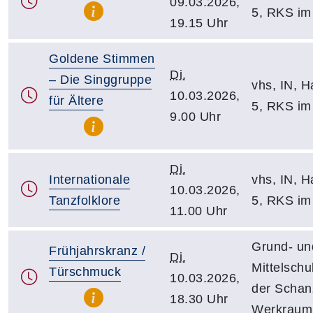
09.03.2026,
5, RKS i
19.15 Uhr
Goldene Stimmen
Di.
– Die Singgruppe
vhs, IN, Ha
10.03.2026,
für Ältere
5, RKS i
9.00 Uhr
Di.
Internationale
vhs, IN, Ha
10.03.2026,
Tanzfolklore
5, RKS i
11.00 Uhr
Grund- un
Frühjahrskranz /
Di.
Mittelschu
Türschmuck
10.03.2026,
der Schanz
18.30 Uhr
Werkraum