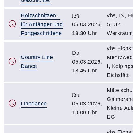
Geschichte.
Holzschnitzen -
Do.
vhs, IN, Ha
für Anfänger und
05.03.2026,
5, U2 -
Fortgeschrittene
18.30 Uhr
Werkraum
vhs Eichst
Do.
Country Line
Mehrzwec
05.03.2026,
Dance
I, Kolpings
18.45 Uhr
Eichstätt
Mittelschu
Do.
Gaimersh
Linedance
05.03.2026,
Kleine Aul
19.00 Uhr
EG
vhs Eichst