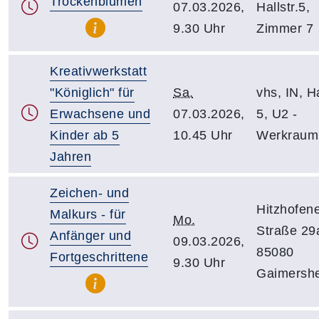
Trockenblumen
07.03.2026,
Hallstr.5,
9.30 Uhr
Zimmer 7
Kreativwerkstatt
"Königlich" für
Sa.
vhs, IN, Ha
Erwachsene und
07.03.2026,
5, U2 -
Kinder ab 5
10.45 Uhr
Werkraum
Jahren
Zeichen- und
Hitzhofen
Malkurs - für
Mo.
Straße 29
Anfänger und
09.03.2026,
85080
Fortgeschrittene
9.30 Uhr
Gaimersh