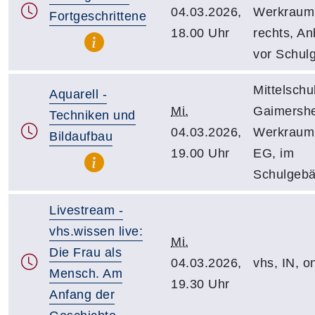
04.03.2026,
Werkraum
Fortgeschrittene
18.00 Uhr
rechts, A
vor Schul
Mittelschu
Aquarell -
Mi.
Gaimersh
Techniken und
04.03.2026,
Werkraum
Bildaufbau
19.00 Uhr
EG, im
Schulgeb
Livestream -
vhs.wissen live:
Mi.
Die Frau als
04.03.2026,
vhs, IN, o
Mensch. Am
19.30 Uhr
Anfang der