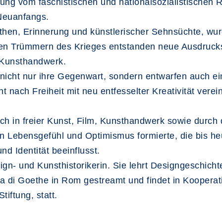
ng vom faschistischen und nationalsozialistischen R
 Neuanfangs.
then, Erinnerung und künstlerischer Sehnsüchte, wu
en Trümmern des Krieges entstanden neue Ausdrucksf
 Kunsthandwerk.
nicht nur ihre Gegenwart, sondern entwarfen auch ein 
nach Freiheit mit neu entfesselter Kreativität verei
ich in freier Kunst, Film, Kunsthandwerk sowie durc
on Lebensgefühl und Optimismus formierte, die bis h
d Identität beeinflusst.
gn- und Kunsthistorikerin. Sie lehrt Designgeschicht
sa di Goethe in Rom gestreamt und findet in Kooperat
iftung, statt.