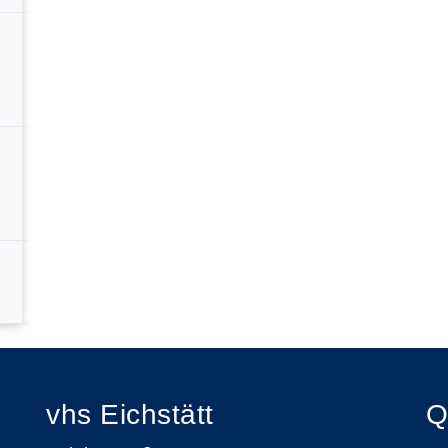
vhs Eichstätt
Q