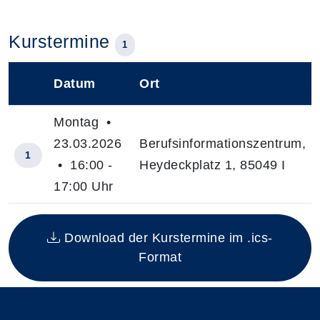
Kurstermine
1
Datum
Ort
–
Montag •
23.03.2026
Berufsinformationszentrum,
1
• 16:00 -
Heydeckplatz 1, 85049 I
17:00 Uhr
Insgesamt gibt es 1 Termine zum diesen Kurs
Download der Kurstermine im .ics-
Format